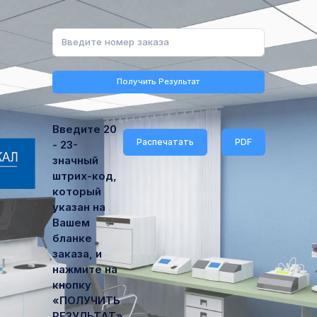
Получить Результат
Введите 20
Распечатать
PDF
- 23-
значный
штрих-код,
который
указан на
Вашем
бланке
заказа, и
нажмите на
кнопку
«ПОЛУЧИТЬ
РЕЗУЛЬТАТ»